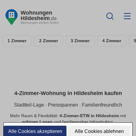
Wohnungen
Hildesheim
.de
Wohnungen einfach finden
1 Zimmer
2 Zimmer
3 Zimmer
4 Zimmer
4-Zimmer-Wohnung in Hildesheim kaufen
Stadtteil-Lage · Preisspannen · Familienfreundlich
Mehr Raum & Flexibilität:
4-Zimmer-ETW in Hildesheim
mit
ruhigen Lagen
und familiennaher Infrastruktur.
Preisspannen
,
provisionsfrei
,
Neubau/Bestand
im
Alle Cookies akzeptieren
Alle Cookies ablehnen
Vergleich.