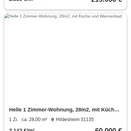
Helle 1 Zimmer-Wohnung, 28m2, mit Küche
und Wannenbad
1 Zi.
ca. 28,00 m²
Hildesheim 31135
60.000 €
2.143 €/m²