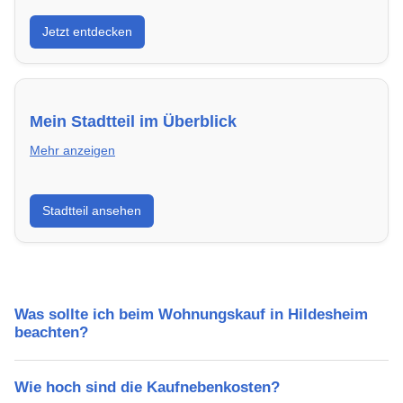
Entdecke Neubauprojekte in Hildesheim – modern,
Jetzt entdecken
energieeffizient und sofort bezugsfertig.
Mein Stadtteil im Überblick
Mehr anzeigen
Erfahre mehr über deinen Stadtteil in Hildesheim:
Stadtteil ansehen
Lebensqualität, Verkehrsanbindung, Schulen,
Freizeitmöglichkeiten und Mietpreise.
Was sollte ich beim Wohnungskauf in Hildesheim
beachten?
Wie hoch sind die Kaufnebenkosten?