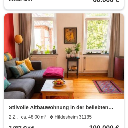
Stilvolle Altbauwohnung in der beliebten
Hildesheimer Oststadt
2 Zi.
ca. 48,00 m²
Hildesheim 31135
100.000 €
2.083 €/m²