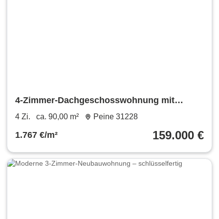
4-Zimmer-Dachgeschosswohnung mit
Stellplatz
4 Zi.
ca. 90,00 m²
Peine 31228
159.000 €
1.767 €/m²