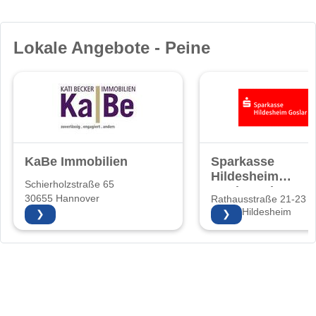
Lokale Angebote - Peine
KaBe Immobilien
Sparkasse
Hildesheim
Schierholzstraße 65
Goslar Peine
30655 Hannover
Rathausstraße 21-23
31134 Hildesheim
❯
❯