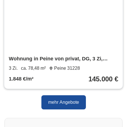
Wohnung in Peine von privat, DG, 3 Zi,
Balkon, Kellerraum, Garage
3 Zi.
ca. 78,48 m²
Peine 31228
145.000 €
1.848 €/m²
mehr Angebote