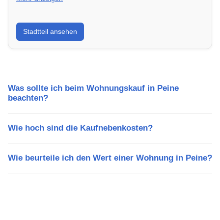
Erfahre mehr über deinen Stadtteil in Peine:
Stadtteil ansehen
Lebensqualität, Verkehrsanbindung, Schulen,
Freizeitmöglichkeiten und Mietpreise.
Was sollte ich beim Wohnungskauf in Peine
beachten?
Wie hoch sind die Kaufnebenkosten?
Wie beurteile ich den Wert einer Wohnung in Peine?