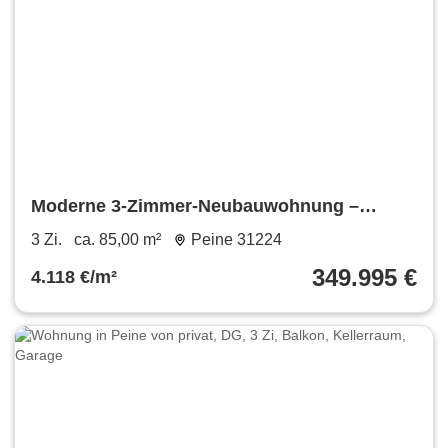
Moderne 3-Zimmer-Neubauwohnung –
schlüsselfertig
3 Zi.
ca. 85,00 m²
Peine 31224
349.995 €
4.118 €/m²