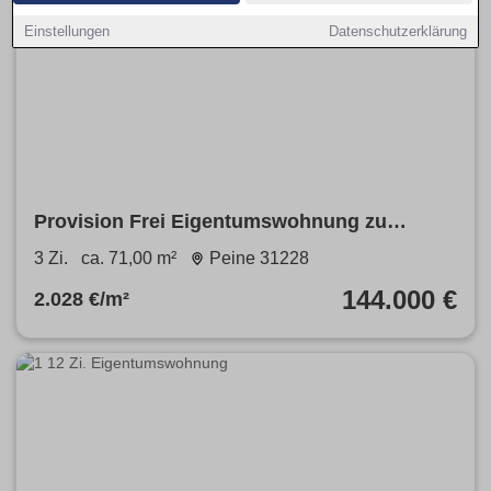
Einstellungen
Datenschutzerklärung
Provision Frei Eigentumswohnung zu
verkaufen In Vöhrum Wohnung
3 Zi.
ca. 71,00 m²
Peine 31228
144.000 €
2.028 €/m²