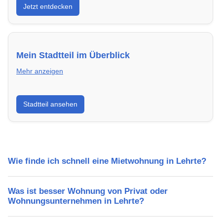
Jetzt entdecken
energieeffizient und sofort bezugsfertig.
Mein Stadtteil im Überblick
Mehr anzeigen
Erfahre mehr über deinen Stadtteil in Lehrte:
Stadtteil ansehen
Lebensqualität, Verkehrsanbindung, Schulen,
Freizeitmöglichkeiten und Mietpreise.
Wie finde ich schnell eine Mietwohnung in Lehrte?
Was ist besser Wohnung von Privat oder
Wohnungsunternehmen in Lehrte?