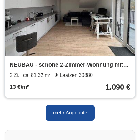
NEUBAU - schöne 2-Zimmer-Wohnung mit
Terrasse im DG
2 Zi.
ca. 81,32 m²
Laatzen 30880
1.090 €
13 €/m²
mehr Angebote