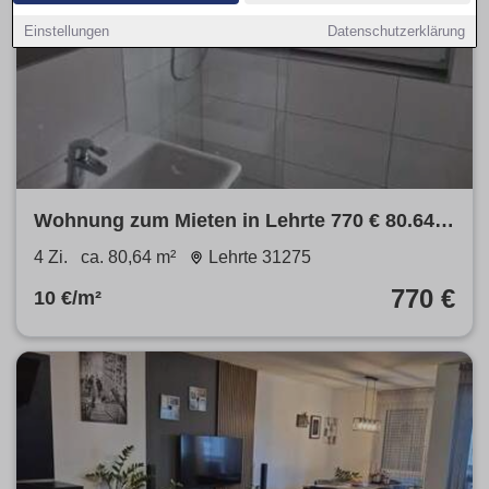
Einstellungen
Datenschutzerklärung
Wohnung zum Mieten in Lehrte 770 € 80.64
m²
4 Zi.
ca. 80,64 m²
Lehrte 31275
770 €
10 €/m²