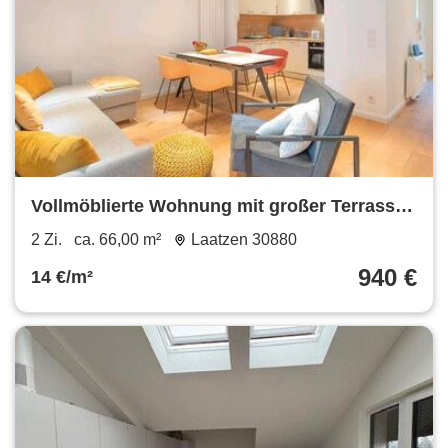
Vollmöblierte Wohnung mit großer Terrasse
in Laatzen Messe
2 Zi.
ca. 66,00 m²
Laatzen 30880
940 €
14 €/m²