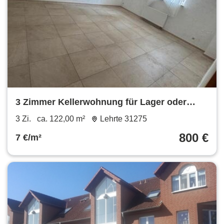
3 Zimmer Kellerwohnung für Lager oder
Gewerbe in Burgdorf
3 Zi.
ca. 122,00 m²
Lehrte 31275
800 €
7 €/m²