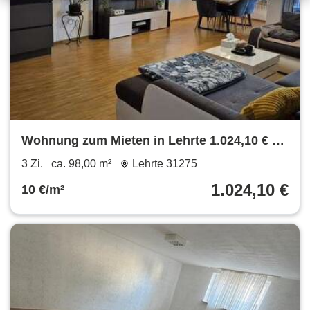
Wohnung zum Mieten in Lehrte 1.024,10 € 98
m²
3 Zi.
ca. 98,00 m²
Lehrte 31275
1.024,10 €
10 €/m²