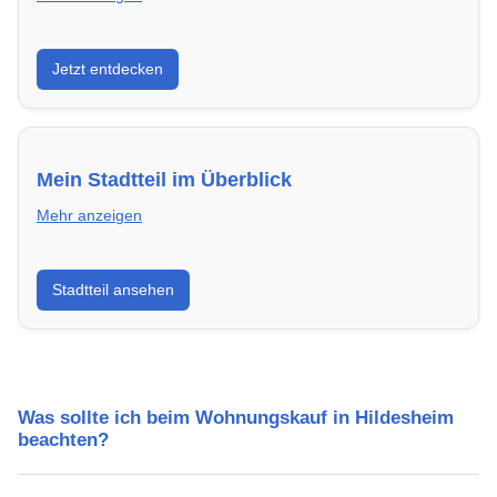
Entdecke Neubauprojekte in Hildesheim – modern,
Jetzt entdecken
energieeffizient und sofort bezugsfertig.
Mein Stadtteil im Überblick
Mehr anzeigen
Erfahre mehr über deinen Stadtteil in Hildesheim:
Stadtteil ansehen
Lebensqualität, Verkehrsanbindung, Schulen,
Freizeitmöglichkeiten und Mietpreise.
Was sollte ich beim Wohnungskauf in Hildesheim
beachten?