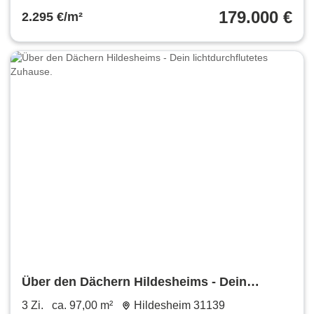
179.000 €
2.295 €/m²
Über den Dächern Hildesheims - Dein
lichtdurchflutetes Zuhause.
3 Zi.
ca. 97,00 m²
Hildesheim 31139