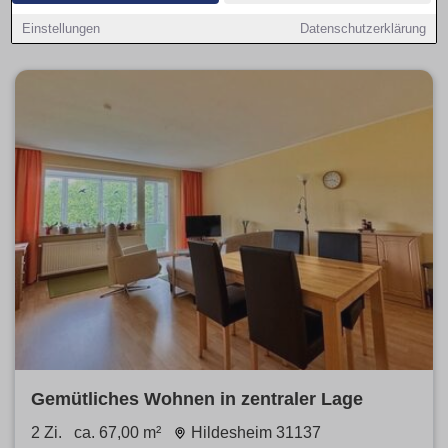
je Stadtteil. Vergleiche
Neubau
und
Bestand
, priorisiere
provisionsfrei
.
Einstellungen
Datenschutzerklärung
Gemütliches Wohnen in zentraler Lage
2 Zi.
ca. 67,00 m²
Hildesheim 31137