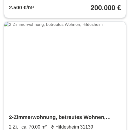
200.000 €
2.500 €/m²
2-Zimmerwohnung, betreutes Wohnen,
Hildesheim
2 Zi.
ca. 70,00 m²
Hildesheim 31139