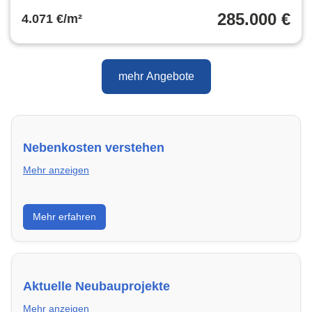
285.000 €
4.071 €/m²
mehr Angebote
Nebenkosten verstehen
Mehr anzeigen
Erfahre, welche Nebenkosten rechtmäßig sind und
Mehr erfahren
wie du deine monatliche Belastung optimieren
kannst.
Aktuelle Neubauprojekte
Mehr anzeigen