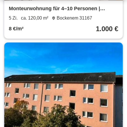
Monteurwohnung für 4–10 Personen |
Einzelbetten, nahe A7
5 Zi.
ca. 120,00 m²
Bockenem 31167
1.000 €
8 €/m²