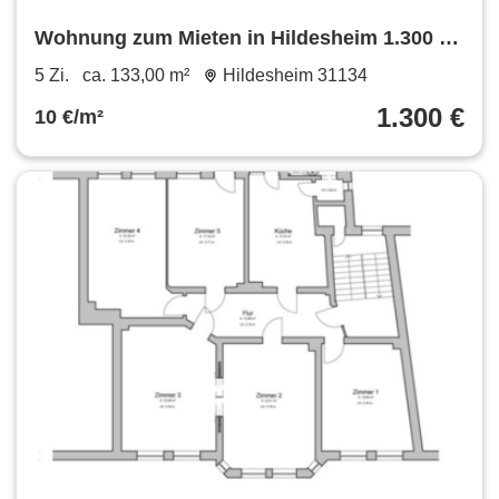
Wohnung zum Mieten in Hildesheim 1.300 €
133 m²
5 Zi.
ca. 133,00 m²
Hildesheim 31134
1.300 €
10 €/m²