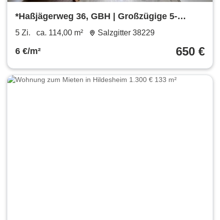
*Haßjägerweg 36, GBH | Großzügige 5-
Zimmer-Maisonette-Wohnung mit 2 Bädern &
5 Zi.
ca. 114,00 m²
Salzgitter 38229
viel Potenzial
650 €
6 €/m²