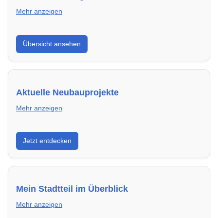
Mehr anzeigen
Hier findest du die wichtigsten Anbieter in Hildesheim
Übersicht ansehen
– von Genossenschaften bis zu privaten Vermietern.
Aktuelle Neubauprojekte
Mehr anzeigen
Entdecke Neubauprojekte in Hildesheim – modern,
Jetzt entdecken
energieeffizient und sofort bezugsfertig.
Mein Stadtteil im Überblick
Mehr anzeigen