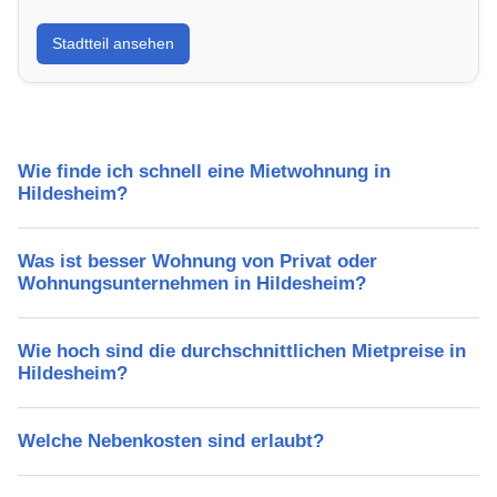
Erfahre mehr über deinen Stadtteil in Hildesheim:
Stadtteil ansehen
Lebensqualität, Verkehrsanbindung, Schulen,
Freizeitmöglichkeiten und Mietpreise.
Wie finde ich schnell eine Mietwohnung in
Hildesheim?
Was ist besser Wohnung von Privat oder
Wohnungsunternehmen in Hildesheim?
Wie hoch sind die durchschnittlichen Mietpreise in
Hildesheim?
Welche Nebenkosten sind erlaubt?