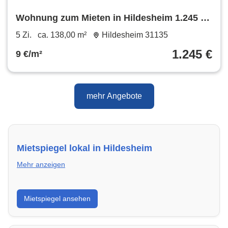
Wohnung zum Mieten in Hildesheim 1.245 €
138 m²
5 Zi.
ca. 138,00 m²
Hildesheim 31135
1.245 €
9 €/m²
mehr Angebote
Mietspiegel lokal in Hildesheim
Mehr anzeigen
Erhalte einen Überblick über die aktuellen Mietpreise
Mietspiegel ansehen
regional in Hildesheim. So weißt du genau, welche
Miete fair ist und wo sich ein Vergleich lohnt.