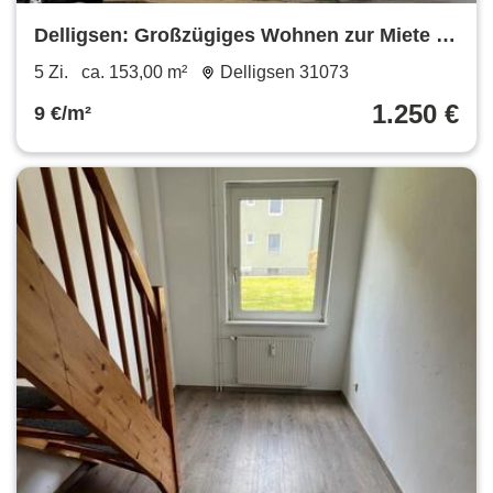
Delligsen: Großzügiges Wohnen zur Miete -
wie im eigenen Haus.
5 Zi.
ca. 153,00 m²
Delligsen 31073
1.250 €
9 €/m²