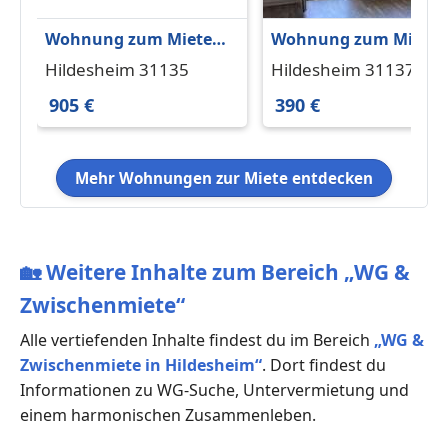
Wohnung zum Mieten
Wohnung zum Miete
in Hildesheim 905 €
in Hildesheim 390 €
Hildesheim 31135
Hildesheim 31137
100.74 m²
27.91 m²
905 €
390 €
Mehr Wohnungen zur Miete entdecken
🏡
Weitere Inhalte zum Bereich „WG &
Zwischenmiete“
Alle vertiefenden Inhalte findest du im Bereich
„WG &
Zwischenmiete in Hildesheim“
. Dort findest du
Informationen zu WG-Suche, Untervermietung und
einem harmonischen Zusammenleben.