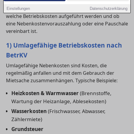
Wer eine neue
wohnung in Hildesheim
anmietet,
sollte schon beim Abschluss des Mietvertrags prüfen,
Einstellungen
Datenschutzerklärung
welche Betriebskosten aufgeführt werden und ob
eine Nebenkostenvorauszahlung oder eine Pauschale
vereinbart ist.
1) Umlagefähige Betriebskosten nach
BetrKV
Umlagefähige Nebenkosten sind Kosten, die
regelmäßig anfallen und mit dem Gebrauch der
Mietsache zusammenhängen. Typische Beispiele:
Heizkosten & Warmwasser
(Brennstoffe,
Wartung der Heizanlage, Ablesekosten)
Wasserkosten
(Frischwasser, Abwasser,
Zählermiete)
Grundsteuer